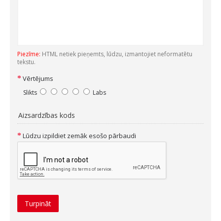
Piezīme:
HTML netiek pieņemts, lūdzu, izmantojiet neformatētu
tekstu.
Vērtējums
Slikts
Labs
Aizsardzības kods
Lūdzu izpildiet zemāk esošo pārbaudi
Turpināt