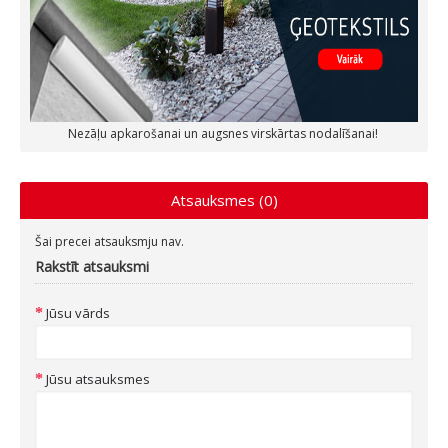
Nezāļu apkarošanai un augsnes virskārtas nodalīšanai!
Atsauksmes (0)
Šai precei atsauksmju nav.
Rakstīt atsauksmi
Jūsu vārds
Jūsu atsauksmes