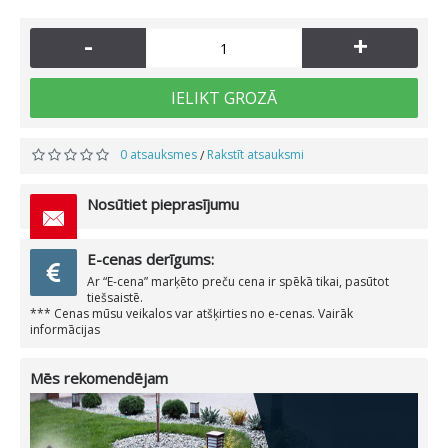
-
+
IELIKT GROZĀ
0 atsauksmes
Rakstīt atsauksmi
/
Nosūtiet pieprasījumu
E-cenas derīgums:
Ar “E-cena” marķēto preču cena ir spēkā tikai, pasūtot
tiešsaistē.
*** Cenas mūsu veikalos var atšķirties no e-cenas. Vairāk
informācijas
Mēs rekomendējam