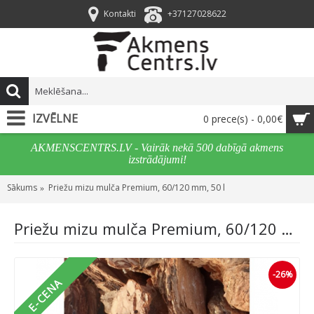
Kontakti
+37127028622
IZVĒLNE
0 prece(s) - 0,00€
AKMENSCENTRS.LV - Vairāk nekā 500 dabīgā akmens
izstrādājumi!
Sākums
Priežu mizu mulča Premium, 60/120 mm, 50 l
Priežu mizu mulča Premium, 60/120 mm, 50 l
-26%
E-CENA