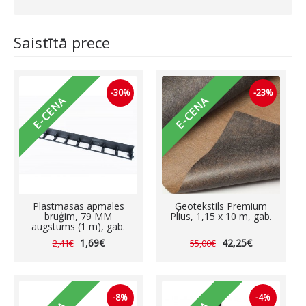
Saistītā prece
-30%
-23%
E-CENA
E-CENA
Plastmasas apmales
Ģeotekstils Premium
bruģim, 79 MM
Plius, 1,15 x 10 m, gab.
augstums (1 m), gab.
1,69€
42,25€
2,41€
55,00€
-8%
-4%